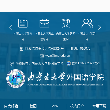
蒙古大学
内蒙古大学新闻
内蒙古大学就业
内蒙古大学研究
内蒙古大学招生
内蒙古大
网
信息网
生院
网
处
呼和浩特玉泉区昭君路24号
邮编：010070
wyx@imu.edu.cn
蒙ICP16002391号-1
版权所有：内蒙古大学外国语学院
内大邮箱
校园
VPN
校内门户
常用下载