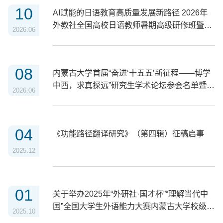
10
AI赋能的日语教育高质量发展新路径 2026年
外教社全国高校日语教师暑期高级研修班暨第
2026.06
11届中国国际贸易学会日语与国际商务专业教
学研究委员会高校日语教师专业发展论坛邀请
函
08
内蒙古大学首届“奋进‘十五五’新征程——博学
中西，求真探远”研究生学术论坛参会名单暨会
2026.06
议安排通知
04
《功能路径翻译研究》（第四辑）征稿启事
2025.12
01
关于举办2025年“外研社·国才杯”“理解当代中
国”全国大学生外语能力大赛内蒙古大学校级选
2025.10
拔赛英语组口译赛的通知