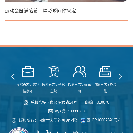
运动会圆满落幕，精彩瞬间你来定！
古大学新闻
内蒙古大学就业
内蒙古大学研究
内蒙古大学招生
内蒙古大学教务
内蒙古大
网
信息网
生院
网
处
处
呼和浩特玉泉区昭君路24号
邮编：010070
wyx@imu.edu.cn
蒙ICP16002391号-1
版权所有：内蒙古大学外国语学院