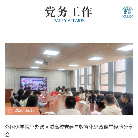
层面,分享者...
学
党务工作
更多
PARTY AFFAIRS
2026.05.15
外国语学院举办跨区域高校党建与数智化思政课堂经验分享
会