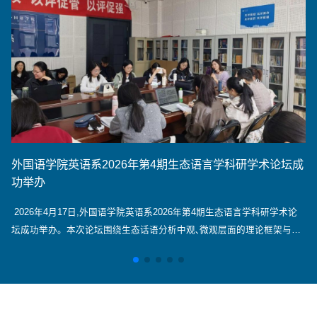
外国语学院英语系2026年第4期生态语言学科研学术论坛成
外
功举办
功
2026年4月17日,外国语学院英语系2026年第4期生态语言学科研学术论
2
坛成功举办。本次论坛围绕生态话语分析中观､微观层面的理论框架与研
成
究方法,展开系统讲解与深度剖析｡ 分享者简要回顾了上期论坛涉及的生
态
态话语分析核心概念与基础理论,为本次会议的深入开展奠定了基础｡随
位
后,分享者紧扣文献核心主旨与发展脉络,对生态话语分析中观与微观两个
开
层面的理论支撑､研究手段及应用路径进行了细致讲解与分析｡在中观研究
核